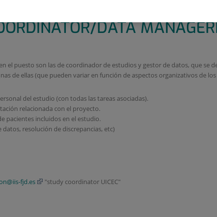
 DE INVESTIGACIÓN CLÍNICA FJ
OORDINATOR/DATA MANAGERIN
n el puesto son las de coordinador de estudios y gestor de datos, que se 
nas de ellas (que pueden variar en función de aspectos organizativos de los d
ersonal del estudio (con todas las tareas asociadas).
ación relacionada con el proyecto.
e pacientes incluidos en el estudio.
datos, resolución de discrepancias, etc)
on@iis-fjd.es
"study coordinator UICEC"