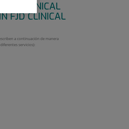
D // CLINICAL
 FJD CLINICAL
describen a continuación de manera
iferentes servicios):