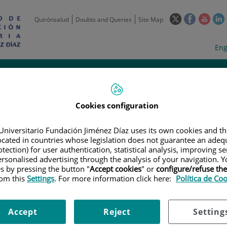
This
This
This
Quirónsalud
Doubts and Queries
Site Map
link
link
link
l
will
will
will
w
Langua
Act
Eng
open
open
open
selecto
lan
in
in
in
i
a
a
a
Scientific
Support
Training and
Curre
Activity
Units
Employment
event
pop-
pop-
pop-
up
up
up
window.
window.
wind
Cookies configuration
Universitario Fundación Jiménez Díaz uses its own cookies and th
located in countries whose legislation does not guarantee an adequ
tection) for user authentication, statistical analysis, improving s
rsonalised advertising through the analysis of your navigation. Y
es by pressing the button "
Accept cookies
" or
configure/refuse th
|
EMPLOYMENT OFFERS
|
STUDY COORDINATOR/DATA MANAGER DE E
rom this
Settings
. For more information click here:
Política de Co
AL TRIALSSTUDY COORDINATOR/DATA MANAGERIN FJD CLINICAL RESEARCH 
Accept
Reject
Setting
ATOR/DATA MANAGER DE ENS