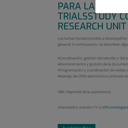
PARA LA UNIDAD
TRIALSSTUDY C
RESEARCH UNIT
Las tareas fundamentales a desempeñar e
general: A continuación, se describen algu
▪Coordinación, gestión del estudio y del p
▪Mantenimiento y gestión de la document
▪Programación y coordinación de visitas d
▪Manejo de CRDs electrónicos (entrada de 
SBA: Depende de la experiencia
Interesados mandar CV a
rrhh.investigaci