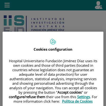
Jump to content
L
Active
Toggle
en
navigation
langu
Cookies configuration
Jump
Language
Search
Hospital Universitario Fundación Jiménez Díaz uses its
to
selector
own cookies and those of third parties (located in
content
countries whose legislation does not guarantee an
adequate level of data protection) for user
authentication, statistical analysis, improving services
and showing personalised advertising through the
analysis of your navigation. You can accept all cookies
by pressing the button "
Accept cookies
" or
configure/refuse them
their use from this
Settings
. For
more information click here:
Política de Cookies