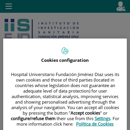
Jump to content
L
Active
Toggle
en
navigation
langu
Cookies configuration
Jump
Language
Search
Hospital Universitario Fundación Jiménez Díaz uses its
to
selector
own cookies and those of third parties (located in
content
countries whose legislation does not guarantee an
adequate level of data protection) for user
authentication, statistical analysis, improving services
and showing personalised advertising through the
analysis of your navigation. You can accept all cookies
by pressing the button "
Accept cookies
" or
configure/refuse them
their use from this
Settings
. For
more information click here:
Política de Cookies