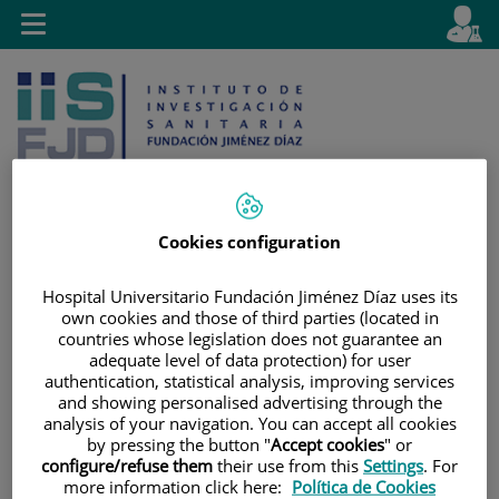
Jump to content
L
Active
Toggle
en
navigation
langu
Cookies configuration
Jump
Language
Search
Hospital Universitario Fundación Jiménez Díaz uses its
to
selector
own cookies and those of third parties (located in
content
countries whose legislation does not guarantee an
adequate level of data protection) for user
authentication, statistical analysis, improving services
and showing personalised advertising through the
analysis of your navigation. You can accept all cookies
by pressing the button "
Accept cookies
" or
configure/refuse them
their use from this
Settings
. For
more information click here:
Política de Cookies