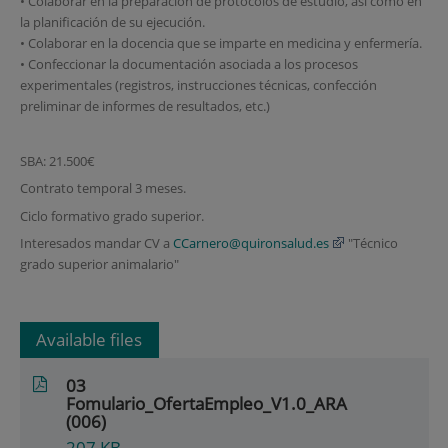
• Colaborar en la preparación de protocolos de estudio, así como en
la planificación de su ejecución.
• Colaborar en la docencia que se imparte en medicina y enfermería.
• Confeccionar la documentación asociada a los procesos
experimentales (registros, instrucciones técnicas, confección
preliminar de informes de resultados, etc.)
SBA: 21.500€
Contrato temporal 3 meses.
Ciclo formativo grado superior.
Interesados mandar CV a
CCarnero@quironsalud.es
"Técnico
grado superior animalario"
Available files
03
Fomulario_OfertaEmpleo_V1.0_ARA
(006)
207
KB