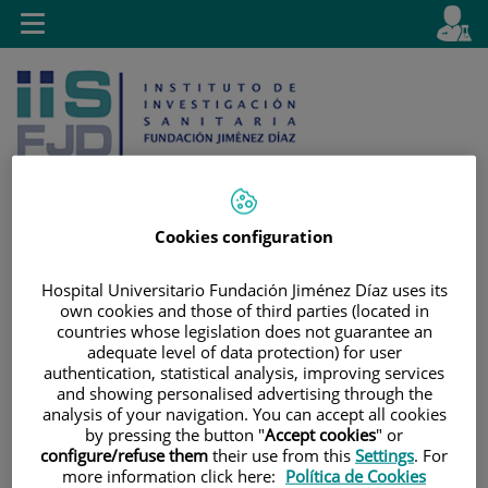
Jump to content
L
Active
Toggle
en
navigation
langu
Cookies configuration
Jump
Language
Search
Hospital Universitario Fundación Jiménez Díaz uses its
to
selector
own cookies and those of third parties (located in
content
countries whose legislation does not guarantee an
adequate level of data protection) for user
authentication, statistical analysis, improving services
and showing personalised advertising through the
analysis of your navigation. You can accept all cookies
by pressing the button "
Accept cookies
" or
configure/refuse them
their use from this
Settings
. For
more information click here:
Política de Cookies