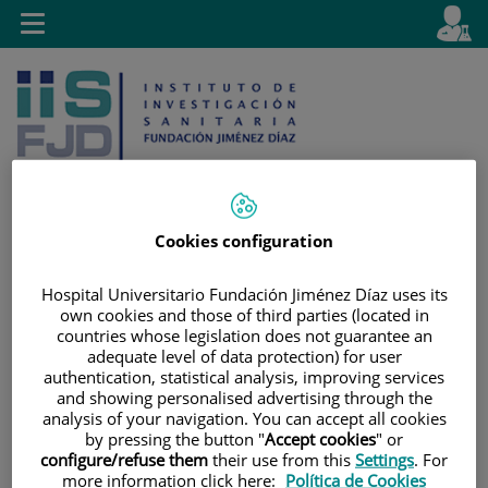
Jump to content
L
Active
Toggle
en
navigation
langu
Cookies configuration
Jump
Language
Search
to
selector
Hospital Universitario Fundación Jiménez Díaz uses its
own cookies and those of third parties (located in
content
countries whose legislation does not guarantee an
adequate level of data protection) for user
authentication, statistical analysis, improving services
and showing personalised advertising through the
analysis of your navigation. You can accept all cookies
by pressing the button "
Accept cookies
" or
configure/refuse them
their use from this
Settings
. For
more information click here:
Política de Cookies