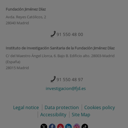
Fundación Jiménez Díaz
Avda. Reyes Católicos, 2
28040 Madrid
91 550 48 00
Instituto de Investigación Sanitaria de la Fundación Jiménez Díaz
C/ del Maestro Ángel Llorca, 6. Bajo B. Edificio alto. 28003-Madrid
(España)
28015 Madrid
91 550 48 97
investigacion@fjd.es
Legal notice
Data protection
Cookies policy
Accessibility
Site Map
This
This
This
This
This
Link