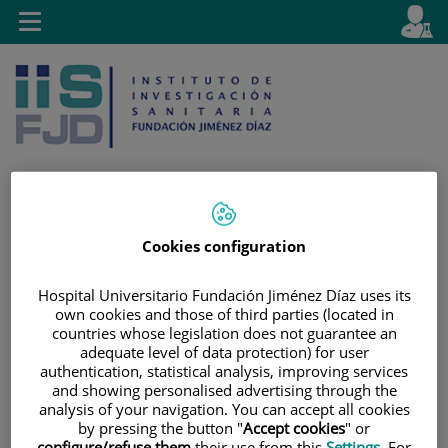
Jump to content
L
Active
Toggle
en
navigation
langu
Cookies configuration
Jump
Language
Search
to
selector
content
Hospital Universitario Fundación Jiménez Díaz uses its
own cookies and those of third parties (located in
countries whose legislation does not guarantee an
adequate level of data protection) for user
authentication, statistical analysis, improving services
and showing personalised advertising through the
analysis of your navigation. You can accept all cookies
by pressing the button "
Accept cookies
" or
configure/refuse them
their use from this
Settings
. For