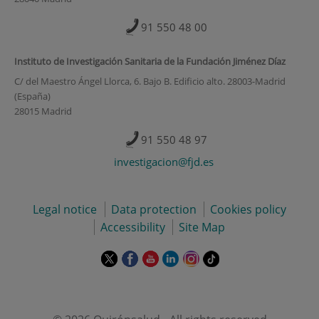
91 550 48 00
Instituto de Investigación Sanitaria de la Fundación Jiménez Díaz
C/ del Maestro Ángel Llorca, 6. Bajo B. Edificio alto. 28003-Madrid
(España)
28015 Madrid
91 550 48 97
investigacion@fjd.es
Legal notice
Data protection
Cookies policy
Accessibility
Site Map
This
This
This
This
This
Link
link
link
link
link
link
to
will
will
will
will
will
external
open
open
open
open
open
application.
in
in
in
in
in