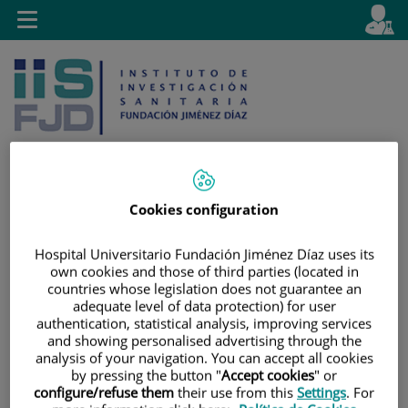
Jump to content
L
Active
Toggle
en
navigation
langu
Cookies configuration
Jump
Language
Search
to
selector
Hospital Universitario Fundación Jiménez Díaz uses its
content
own cookies and those of third parties (located in
countries whose legislation does not guarantee an
adequate level of data protection) for user
authentication, statistical analysis, improving services
and showing personalised advertising through the
analysis of your navigation. You can accept all cookies
by pressing the button "
Accept cookies
" or
configure/refuse them
their use from this
Settings
. For