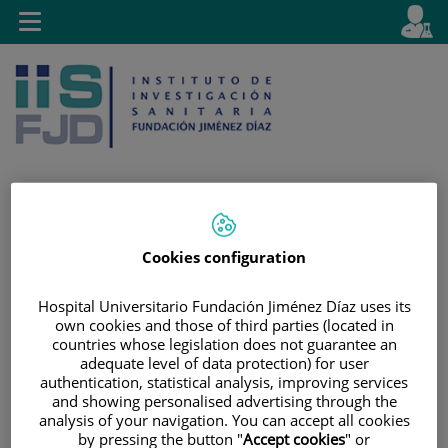
Jump to content
L
Active
Toggle
en
navigation
langu
Jump
Language
Search
Cookies configuration
to
selector
content
Hospital Universitario Fundación Jiménez Díaz uses its
own cookies and those of third parties (located in
countries whose legislation does not guarantee an
adequate level of data protection) for user
authentication, statistical analysis, improving services
and showing personalised advertising through the
analysis of your navigation. You can accept all cookies
by pressing the button "
Accept cookies
" or