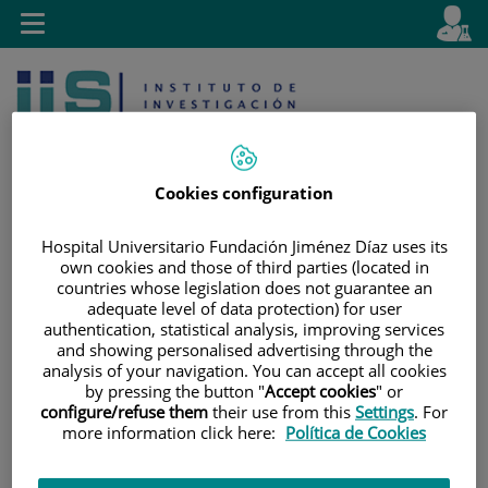
Jump to content
L
Active
Toggle
en
navigation
langu
Cookies configuration
Hospital Universitario Fundación Jiménez Díaz uses its
own cookies and those of third parties (located in
Jump
Language
Search
countries whose legislation does not guarantee an
to
selector
adequate level of data protection) for user
content
authentication, statistical analysis, improving services
and showing personalised advertising through the
analysis of your navigation. You can accept all cookies
by pressing the button "
Accept cookies
" or
configure/refuse them
their use from this
Settings
. For
more information click here:
Política de Cookies