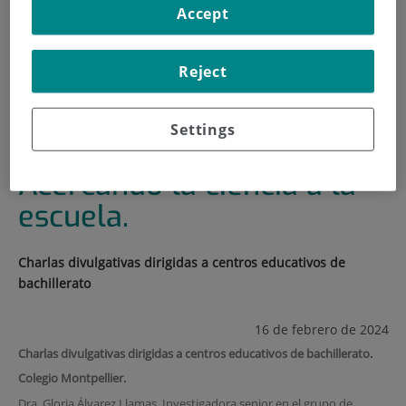
Accept
HOME
|
TRAINING AND EMPLOYMENT
|
TRAINING PLAN
Reject
|
¿QUÉ ES SER CIENTÍFICA? ACERCANDO LA CIENCIA A
LA ESCUELA.
Settings
¿Qué es ser científica?
Acercando la ciencia a la
escuela.
Charlas divulgativas dirigidas a centros educativos de
bachillerato
16 de febrero de 2024
Charlas divulgativas dirigidas a centros educativos de bachillerato.
Colegio Montpellier.
Dra. Gloria Álvarez Llamas. Investigadora senior en el grupo de