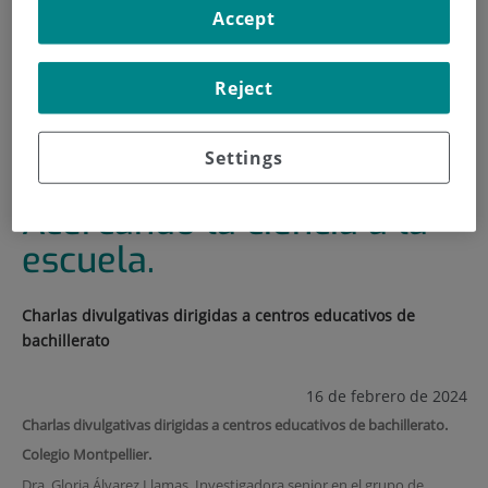
Accept
INICIO
|
FORMACIÓN Y EMPLEO
|
PLAN DE FORMACIÓN
Reject
|
¿QUÉ ES SER CIENTÍFICA? ACERCANDO LA CIENCIA A
LA ESCUELA.
Settings
¿Qué es ser científica?
Acercando la ciencia a la
escuela.
Charlas divulgativas dirigidas a centros educativos de
bachillerato
16 de febrero de 2024
Charlas divulgativas dirigidas a centros educativos de bachillerato.
Colegio Montpellier.
Dra. Gloria Álvarez Llamas. Investigadora senior en el grupo de