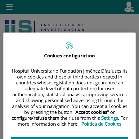
Saltar al contenido
E
Idiom
Toggle
es
navigation
activo
Cookies configuration
Hospital Universitario Fundación Jiménez Díaz uses its
own cookies and those of third parties (located in
Saltar
Selector
Buscar
countries whose legislation does not guarantee an
al
de
adequate level of data protection) for user
contenido
idioma
authentication, statistical analysis, improving services
and showing personalised advertising through the
analysis of your navigation. You can accept all cookies
by pressing the button "
Accept cookies
" or
configure/refuse them
their use from this
Settings
. For
more information click here:
Política de Cookies