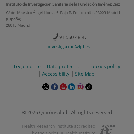
Instituto de Investigación Sanitaria de la Fundación Jiménez Díaz
C/ del Maestro Ángel Llorca, 6. Bajo B. Edificio alto. 28003-Madrid
(España)
28015 Madrid
91 550 48 97
investigacion@fjd.es
Legal notice
Data protection
Cookies policy
Accessibility
Site Map
This
This
This
This
This
Link
link
link
link
link
link
to
will
will
will
will
will
external
open
open
open
open
open
application.
in
in
in
in
in
© 2026 Quirónsalud - All rights reserved
a
a
a
a
a
pop-
pop-
pop-
pop-
pop-
Health Research Institute accredited
up
up
up
up
up
by the Carlos III Health Institute