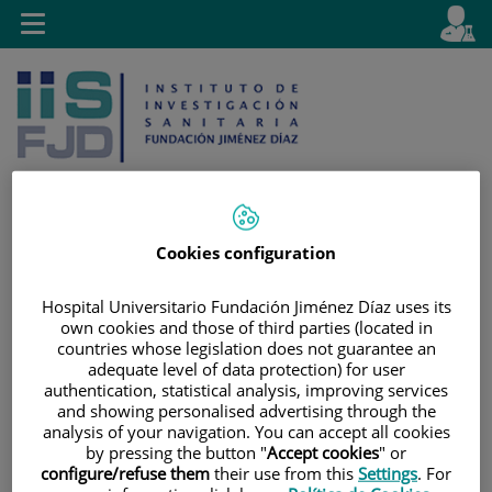
Jump to content
L
Active
Toggle
en
navigation
langu
Cookies configuration
Jump
Language
Search
to
selector
Hospital Universitario Fundación Jiménez Díaz uses its
content
own cookies and those of third parties (located in
countries whose legislation does not guarantee an
adequate level of data protection) for user
authentication, statistical analysis, improving services
and showing personalised advertising through the
analysis of your navigation. You can accept all cookies
by pressing the button "
Accept cookies
" or
configure/refuse them
their use from this
Settings
. For