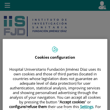
Saltar al contenido
E
Idiom
Toggle
es
navigation
activo
Cookies configuration
Saltar
Selector
Buscar
al
de
Hospital Universitario Fundación Jiménez Díaz uses its
contenido
idioma
own cookies and those of third parties (located in
countries whose legislation does not guarantee an
adequate level of data protection) for user
authentication, statistical analysis, improving services
and showing personalised advertising through the
analysis of your navigation. You can accept all cookies
by pressing the button "
Accept cookies
" or
configure/refuse them
their use from this
Settings
. For