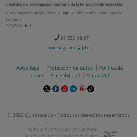
Instituto de Investigación Sanitaria de la Fundación Jiménez Díaz
C/ del Maestro Ángel Llorca, 6. Bajo B. Edificio alto. 28003-Madrid
(España)
28015 Madrid
91 550 48 97
investigacion@fjd.es
Aviso legal
Protección de datos
Política de
Cookies
Accesibilidad
Mapa Web
Este
Este
Este
Este
Este
Enlace
enlace
enlace
enlace
enlace
enlace
a
se
se
se
se
se
una
abrirá
abrirá
abrirá
abrirá
abrirá
aplicación
en
en
en
en
en
externa.
© 2026 Quirónsalud - Todos los derechos reservados
una
una
una
una
una
ventana
ventana
ventana
ventana
ventana
Instituto de Investigación Sanitaria
nueva.
nueva.
nueva.
nueva.
nueva.
acreditado por el Instituto de Salud