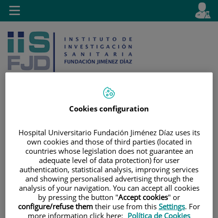
Jump to content
L
Active
Toggle
en
navigation
langu
Cookies configuration
Jump
Language
Search
to
selector
Hospital Universitario Fundación Jiménez Díaz uses its
own cookies and those of third parties (located in
content
countries whose legislation does not guarantee an
adequate level of data protection) for user
authentication, statistical analysis, improving services
and showing personalised advertising through the
analysis of your navigation. You can accept all cookies
by pressing the button "
Accept cookies
" or
configure/refuse them
their use from this
Settings
. For
more information click here:
Política de Cookies