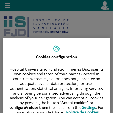
Saltar al contenido
E
Idiom
Toggle
es
navigation
activo
Cookies configuration
Saltar
Selector
Buscar
al
de
Hospital Universitario Fundación Jiménez Díaz uses its
contenido
idioma
own cookies and those of third parties (located in
countries whose legislation does not guarantee an
adequate level of data protection) for user
authentication, statistical analysis, improving services
and showing personalised advertising through the
analysis of your navigation. You can accept all cookies
by pressing the button "
Accept cookies
" or
configure/refuse them
their use from this
Settings
. For
more information click here:
Política de Cookies