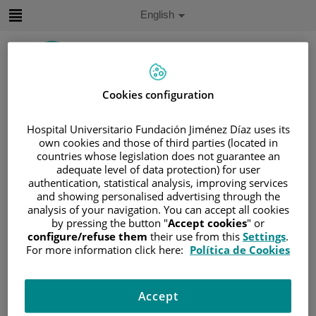
Jump to content
Active
English
Language
Jump
to
content
Cookies configuration
Search
Hospital Universitario Fundación Jiménez Díaz uses its
Language
own cookies and those of third parties (located in
selector
countries whose legislation does not guarantee an
Home
/
PATIENT AREA
adequate level of data protection) for user
/
UNDERSTANDING CANCER
authentication, statistical analysis, improving services
and showing personalised advertising through the
/
PATIENT INFORMATION AND SUPPORT
analysis of your navigation. You can accept all cookies
/
FUNCTIONAL AREAS
by pressing the button "
Accept cookies
" or
/
HEAD AND NECK CANCER
/
LARINGE
configure/refuse them
their use from this
Settings
.
For more information click here:
Política de Cookies
/
TRATAMIENTO
/
¿CÓMO SE PLANIFICA EL TRATAMIENTO?
¿Cómo se planifica el
Accept