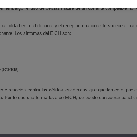
génico es un familiar cercano, como un hermano/a, pero si ningún 
Sin embargo, el uso de células madre de un donante compatible no 
ibilidad entre el donante y el receptor, cuando esto sucede el pacie
onante. Los síntomas del EICH son:
 (Ictericia)
e reacción contra las células leucémicas que queden en el pacient
ia
. Por lo que una forma leve de EICH, se puede considerar benefic