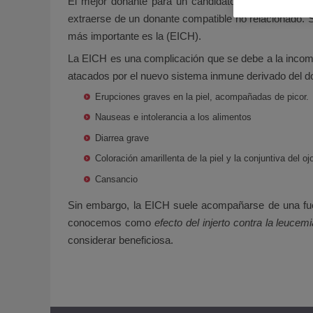
El mejor donante para un candidato a trasplante alo
extraerse de un donante compatible no relacionado. 
más importante es la (EICH).
La EICH es una complicación que se debe a la incompat
atacados por el nuevo sistema inmune derivado del d
Erupciones graves en la piel, acompañadas de picor.
Nauseas e intolerancia a los alimentos
Diarrea grave
Coloración amarillenta de la piel y la conjuntiva del ojo
Cansancio
Sin embargo, la EICH suele acompañarse de una fuert
conocemos como
efecto
del injerto contra la leucem
considerar beneficiosa.