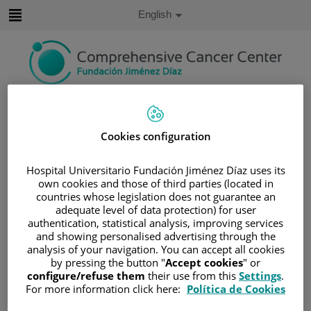
Jump to content
Active
English
Language
Jump
to
content
Search
Cookies configuration
Language
selector
Home
/
PATIENT AREA
Hospital Universitario Fundación Jiménez Díaz uses its
/
UNDERSTANDING CANCER
own cookies and those of third parties (located in
/
PATIENT INFORMATION AND SUPPORT
countries whose legislation does not guarantee an
adequate level of data protection) for user
/
FUNCTIONAL AREAS
authentication, statistical analysis, improving services
/
HEMATOLOGIC MALIGNANCIES
and showing personalised advertising through the
analysis of your navigation. You can accept all cookies
/
MIELOMA MÚLTIPLE
/
INTRODUCCIÓN
by pressing the button "
Accept cookies
" or
Introducción
configure/refuse them
their use from this
Settings
.
For more information click here:
Política de Cookies
Mieloma Múltiple es un subtipo de patología de células