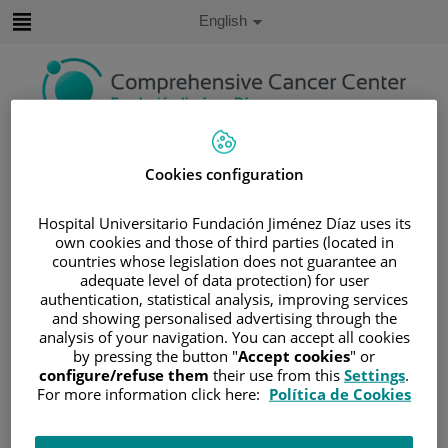
Jump to content
Active
English
Language
Jump
to
content
Search
Cookies configuration
Language
selector
Hospital Universitario Fundación Jiménez Díaz uses its
Home
/
PATIENT AREA
own cookies and those of third parties (located in
/
UNDERSTANDING CANCER
countries whose legislation does not guarantee an
/
PATIENT INFORMATION AND SUPPORT
adequate level of data protection) for user
authentication, statistical analysis, improving services
/
FUNCTIONAL AREAS
and showing personalised advertising through the
/
HEMATOLOGIC MALIGNANCIES
analysis of your navigation. You can accept all cookies
by pressing the button "
Accept cookies
" or
/
MIELOMA MÚLTIPLE
configure/refuse them
their use from this
Settings
.
/
PRUEBAS DIAGNOSTICAS
For more information click here:
Política de Cookies
Pruebas Diagnosticas