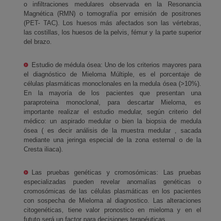
o infiltraciones medulares observada en la Resonancia
Magnética (RMN) o tomografía por emisión de positrones
(PET- TAC). Los huesos más afectados son las vértebras,
las costillas, los huesos de la pelvis, fémur y la parte superior
del brazo.
Estudio de médula ósea: Uno de los criterios mayores para
el diagnóstico de Mieloma Múltiple, es el porcentaje de
células plasmáticas monoclonales en la medula ósea (>10%).
En la mayoría de los pacientes que presentan una
paraproteina monoclonal, para descartar Mieloma, es
importante realizar el estudio medular, según criterio del
médico: un aspirado medular o bien la biopsia de medula
ósea ( es decir análisis de la muestra medular , sacada
mediante una jeringa especial de la zona esternal o de la
Cresta iliaca).
Las pruebas genéticas y cromosómicas: Las pruebas
especializadas pueden revelar anomalías genéticas o
cromosómicas de las células plasmáticas en los pacientes
con sospecha de Mieloma al diagnostico. Las alteraciones
citogenéticas, tiene valor pronostico en mieloma y en el
fututo será un factor para decisiones terapéuticas.