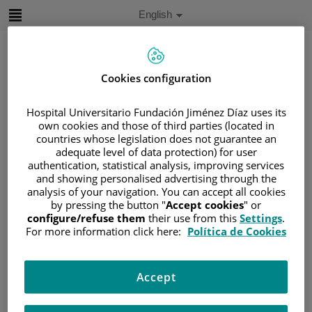
Jump to content
Active
English
Language
Jump
to
content
Cookies configuration
Search
Hospital Universitario Fundación Jiménez Díaz uses its
own cookies and those of third parties (located in
Language
countries whose legislation does not guarantee an
selector
adequate level of data protection) for user
Home
/
PATIENT AREA
authentication, statistical analysis, improving services
/
UNDERSTANDING CANCER
and showing personalised advertising through the
analysis of your navigation. You can accept all cookies
/
PATIENT INFORMATION AND SUPPORT
by pressing the button "
Accept cookies
" or
/
FUNCTIONAL AREAS
/
SARCOMA
configure/refuse them
their use from this
Settings
.
For more information click here:
Política de Cookies
/
OSTEOSARCOMA
/
ESTADIFICACIÓN DE LOS OSTEOSARCONAS
/
FACTORES PRONÓSTICOS
Accept
Factores pronósticos