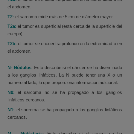
el abdomen.
T2:
el sarcoma mide más de 5 cm de diámetro mayor
T2a:
el tumor es superficial (está cerca de la superficie del
cuerpo).
T2b:
el tumor se encuentra profundo en la extremidad o en
el abdomen.
N- Nódulos
: Esto describe si el cáncer se ha diseminado
a los ganglios linfáticos. La N puede tener una X o un
número al lado, lo que proporciona información adicional.
N0:
el sarcoma no se ha propagado a los ganglios
linfáticos cercanos.
N1:
el sarcoma se ha propagado a los ganglios linfáticos
cercanos.
M
–
Metástasis
: Esto describe si el cáncer se ha