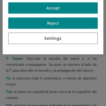
describir su tamaño y si se ha diseminado más allá del
Accept
área donde se inició.
Los sistemas de estadificación se actualizan
Reject
constantemente para ayudar a los médicos a planificar el
mejor tratamiento y ayudar a dar una idea del resultado
probable.
Settings
Sus médicos describirán su cáncer utilizando el sistema
TNM o el sistema numérico.
T
-
Tumor
: Describe el tamaño del tumor y si ha
comenzado a propagarse. Se pone un número al lado de
la T para describir el tamaño y la propagación del cáncer.
T1:
el sarcoma mide 5 centímetros o menos de diámetro
mayor
T1a:
el tumor es superficial (está cerca de la superficie del
cuerpo).
T1b:
el tumor se encuentra profundo en la extremidad o en