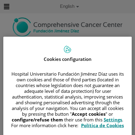
Jump to content
Active
English
Language
Jump
to
content
Search
Cookies configuration
Language
selector
Home
/
PATIENT AREA
Hospital Universitario Fundación Jiménez Díaz uses its
/
UNDERSTANDING CANCER
own cookies and those of third parties (located in
/
PATIENT INFORMATION AND SUPPORT
countries whose legislation does not guarantee an
adequate level of data protection) for user
/
FUNCTIONAL AREAS
/
SARCOMA
authentication, statistical analysis, improving services
/
SARCOMA DE PARTES BLANDAS
and showing personalised advertising through the
analysis of your navigation. You can accept all cookies
/
ESTADIFICACIÓN
by pressing the button "
Accept cookies
" or
Estadificación
configure/refuse them
their use from this
Settings
.
For more information click here:
Política de Cookies
La estadificación de un cáncer es un término usado para