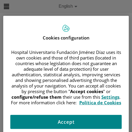
Jump to content
Active
English
Language
Jump
to
content
Cookies configuration
Search
Hospital Universitario Fundación Jiménez Díaz uses its
own cookies and those of third parties (located in
Language
countries whose legislation does not guarantee an
selector
Home
/
PATIENT AREA
adequate level of data protection) for user
/
UNDERSTANDING CANCER
authentication, statistical analysis, improving services
and showing personalised advertising through the
/
PATIENT INFORMATION AND SUPPORT
analysis of your navigation. You can accept all cookies
/
FUNCTIONAL AREAS
/
SARCOMA
by pressing the button "
Accept cookies
" or
configure/refuse them
their use from this
Settings
.
/
SARCOMA DE PARTES BLANDAS
For more information click here:
Política de Cookies
/
SÍNTOMAS
Síntomas
Accept
Normalmente los sarcomas no suelen dar una clínica por