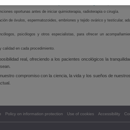
eservación de la fertilidad en pacientes oncológicos
, que se carac
nciones oportunas antes de iniciar quimioterapia, radioterapia o cirugía.
ación de óvulos, espermatozoides, embriones y tejido ovárico y testicular, ad
ncólogos, psicólogos y otros especialistas, para ofrecer un acompañamien
 y calidad en cada procedimiento.
sibilidad real, ofreciendo a los pacientes oncológicos la tranquili
esean.
stro compromiso con la ciencia, la vida y los sueños de nuestros pa
ctual.
e
Policy on information protection
Use of cookies
Accessibility
Co