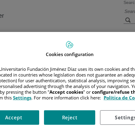
Searc
s
Facilities and
Research and
Technology
Teaching
Cookies configuration
Universitario Fundación Jiménez Díaz uses its own cookies and th
Home
/
SERVI
located in countries whose legislation does not guarantee an adequ
tection) for user authentication, statistical analysis, improving s
rsonalised advertising through the analysis of your navigation. Y
 by pressing the button "
Accept cookies
" or
configure/refuse 
m this
Settings
. For more information click here:
Política de C
 desde hace más de 30 años con el compromiso de acompañar a
 y personalizado. Nuestro propósito es brindar a cada paciente la po
agnóstico de una enfermedad oncológica.
Accept
Reject
Setting
n los tratamientos contra el cáncer han mejorado significativamente
ertilidad de manera irreversible y por lo tanto de forma significativa 