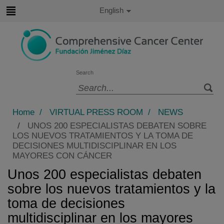
Jump to content
Active
English
Language
Jump
to
content
Search
Language
selector
Home
/
VIRTUAL PRESS ROOM
/
NEWS
/
UNOS 200 ESPECIALISTAS DEBATEN SOBRE
LOS NUEVOS TRATAMIENTOS Y LA TOMA DE
DECISIONES MULTIDISCIPLINAR EN LOS
MAYORES CON CÁNCER
Unos 200 especialistas debaten
sobre los nuevos tratamientos y la
toma de decisiones
multidisciplinar en los mayores