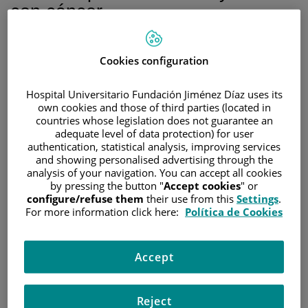
con cáncer
En la II Jornada “Nuevos retos de Oncogeriatría”,
Cookies configuration
celebrada en el Hospital Universitario Fundación Jiménez
Díaz
Hospital Universitario Fundación Jiménez Díaz uses its
own cookies and those of third parties (located in
23 de marzo de 2023
countries whose legislation does not guarantee an
/
Hospital Universitario Fundación Jiménez Díaz
adequate level of data protection) for user
authentication, statistical analysis, improving services
and showing personalised advertising through the
analysis of your navigation. You can accept all cookies
by pressing the button "
Accept cookies
" or
configure/refuse them
their use from this
Settings
.
For more information click here:
Política de Cookies
Accept
Los nuevos retos de la Oncogeriatría y los nuevos
Reject