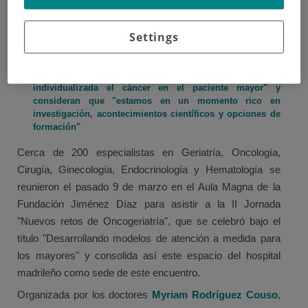
modelos de atención a medida para los pacientes
mayores fueron las bases de este encuentro, que contó
con la participación de figuras clave de este ámbito, tanto
Settings
a nivel nacional como internacional
Los organizadores del encuentro inciden en la
necesidad de que "hay que abordar de manera
individualizada el cáncer en el paciente mayor" y
consideran que "estamos en un momento rico en
investigación, acontecimientos científicos y opciones de
formación"
Cerca de 200 especialistas en Geriatría, Oncología,
Cirugía, Ginecología, Endocrinología y Hematología se
reunieron el pasado 9 de marzo en el Aula Magna de la
Fundación Jiménez Díaz para asistir a la II Jornada
"Nuevos retos de Oncogeriatría", que se celebró bajo el
título "Desarrollando modelos de atención a medida para
los mayores" y consolida así este espacio del hospital
madrileño como sede de este encuentro.
Organizada por los doctores
Myriam Rodríguez Couso
,