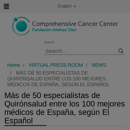
Jump to content
Active
English
Language
Jump
to
content
Search
Language
selector
Home
/
VIRTUAL PRESS ROOM
/
NEWS
/
MÁS DE 50 ESPECIALISTAS DE
QUIRÓNSALUD ENTRE LOS 100 MEJORES
MÉDICOS DE ESPAÑA, SEGÚN EL ESPAÑOL
Más de 50 especialistas de
Quirónsalud entre los 100 mejores
médicos de España, según El
Español