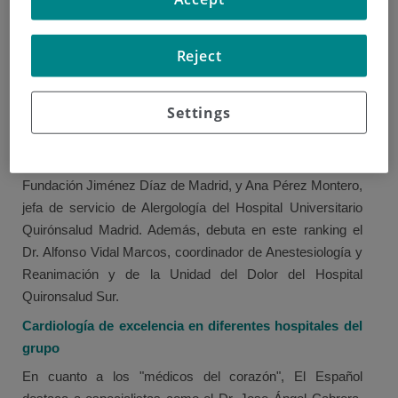
Para dicha clasificación han establecido 22 categorías en
función de las especialidades médicas más demandadas,
Reject
y en total han incluid a 53 facultativos que trabajan en
alguno de los centros que tiene el Grupo Quirónsalud en
Settings
nuestro país.
En concreto, la especialidad de Alergología destaca a los
Dres. Joaquín Sastre, jefe de servicio de Alergia de la
Fundación Jiménez Díaz de Madrid, y Ana Pérez Montero,
jefa de servicio de Alergología del Hospital Universitario
Quirónsalud Madrid. Además, debuta en este ranking el
Dr. Alfonso Vidal Marcos, coordinador de Anestesiología y
Reanimación y de la Unidad del Dolor del Hospital
Quironsalud Sur.
Cardiología de excelencia en diferentes hospitales del
grupo
En cuanto a los "médicos del corazón", El Español