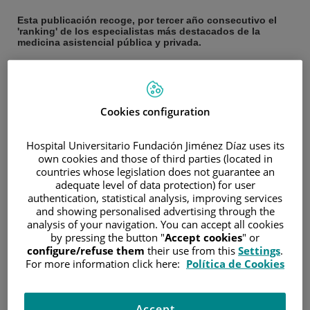
Esta publicación recoge, por tercer año consecutivo el
'ranking' de los especialistas más destacados de la
medicina asistencial pública y privada.
13 de octubre de 2020
/
Quirónsalud
Más de 50 especialistas de Quirónsalud han sido incluidos
en el ranking elaborado por el periódico digital El Español
Cookies configuration
con los 100 mejores médicos de España en este año
Hospital Universitario Fundación Jiménez Díaz uses its
2020, que sin duda estará marcado por la pandemia
own cookies and those of third parties (located in
causada por el nuevo coronavirus MERS-CoV-2 y la
countries whose legislation does not guarantee an
enfermedad Covid-19.
adequate level of data protection) for user
authentication, statistical analysis, improving services
En la tercera edición de esta clasificación se han tenido en
and showing personalised advertising through the
cuenta a los profesionales más destacados por su
analysis of your navigation. You can accept all cookies
experiencia, formación, bagaje científico, participación en
by pressing the button "
Accept cookies
" or
configure/refuse them
their use from this
Settings
.
órganos de gobierno de sociedades médicas y por ser una
For more information click here:
Política de Cookies
referencia o presentar un carácter pionero en distintos
ámbitos o campos concretos de actuación, tanto de la
medicina asistencial pública como de la privada.
Accept