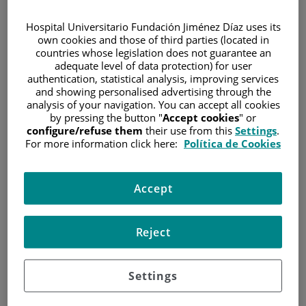
Jiménez Díaz
Hospital Universitario Fundación Jiménez Díaz uses its
own cookies and those of third parties (located in
countries whose legislation does not guarantee an
• El Hospital Universitario Fundación Jiménez Díaz se
convierte en el primer centro sanitario de Madrid y el
adequate level of data protection) for user
segundo del mundo en adoptar la biopsia líquida
authentication, statistical analysis, improving services
ultrasensible desarrollada como fruto de la alianza entre
and showing personalised advertising through the
Merck Serono y Sysmex Inostics, y basada en el análisis
analysis of your navigation. You can accept all cookies
de mutaciones en el ADN tumoral de la sangre
by pressing the button "
Accept cookies
" or
configure/refuse them
their use from this
Settings
.
19 de junio de 2015
For more information click here:
Política de Cookies
• El Hospital Universitario Fundación Jiménez Díaz se
convierte en el primer centro sanitario de Madrid y el
Accept
segundo del mundo en adoptar la biopsia líquida
ultrasensible desarrollada como fruto de la alianza entre
Merck Serono y Sysmex Inostics, y basada en el análisis
Reject
de mutaciones en el ADN tumoral de la sangre
• Esta tecnología evita la cirugía y permite, a partir de una
Settings
simple muestra de sangre, el análisis del estado
mutacional del gen RAS y el diseño de tratamientos