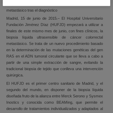
adaptados a cada paciente con cáncer colorrectal
metastásico tras el diagnóstico
Madrid, 15 de junio de 2015.– El Hospital Universitario
Fundación Jiménez Díaz (HUFJD) empezará a utilizar a
finales de este mismo mes de junio, con fines clínicos, la
biopsia líquida ultrasensible de cáncer colorrectal
metastásico. Se trata de un nuevo procedimiento basado
en la determinación de las mutaciones genéticas del gen
RAS en el ADN tumoral circulante que se lleva a cabo a
partir de una simple extracción de sangre, evitando la
tradicional biopsia de tejido que conlleva una intervención
quirúrgica.
El HUFJD es el primer centro sanitario de Madrid, y el
segundo del mundo, en disponer de la biopsia líquida
diseñada fruto de la alianza entre Merck Serono y Sysmex
Inostics y conocida como BEAMing, que permite el
desarrollo de tratamientos individualizados y adaptados al