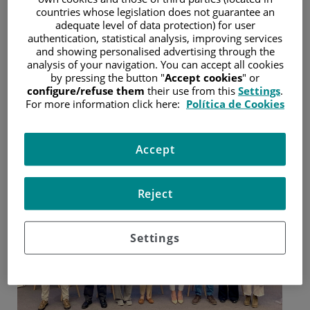
countries whose legislation does not guarantee an
adequate level of data protection) for user
El hospital organiza su I Jornada de cáncer de páncreas
authentication, statistical analysis, improving services
para pacientes para visibilizar los últimos avances en el
and showing personalised advertising through the
abordaje de este tumor y reforzar el acompañamiento
analysis of your navigation. You can accept all cookies
integral a pacientes y familias
by pressing the button "
Accept cookies
" or
configure/refuse them
their use from this
Settings
.
28 de mayo de 2025
For more information click here:
Política de Cookies
/
Hospital Universitario Fundación Jiménez Díaz
Accept
Reject
Settings