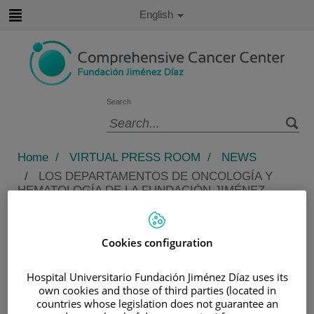
Jump to content
Active
English
Language
Jump
to
content
Search
Language
selector
Home
/
VIRTUAL PRESS ROOM
/
NEWS
/
LOS DEPARTAMENTOS DE ONCOLOGÍA Y
HEMATOLOGÍA DE LA FUNDACIÓN JIMÉNEZ
DÍAZ SE SOMETEN A UNA AUDITORÍA
INTERNACIONAL DE CALIDAD
Los departamentos de Oncología
Cookies configuration
y Hematología de la Fundación
Hospital Universitario Fundación Jiménez Díaz uses its
Jiménez Díaz se someten a una
own cookies and those of third parties (located in
auditoría internacional de calidad
countries whose legislation does not guarantee an