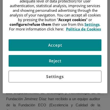
adequate level of data protection) for user
authentication, statistical analysis, improving services
23 de julio de 2019
and showing personalised advertising through the
/
Hospital Universitario Fundación Jiménez Díaz
analysis of your navigation. You can accept all cookies
by pressing the button "
Accept cookies
" or
configure/refuse them
their use from this
Settings
.
For more information click here:
Política de Cookies
Accept
Reject
Settings
Los Departamentos de Oncología y Hematología de la
Fundación Jiménez Díaz han recibido a un equipo auditor
de la Fundación ECO (Excelencia y Calidad de la