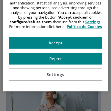
authentication, statistical analysis, improving services
beneficios de la música en
and showing personalised advertising through the
analysis of your navigation. You can accept all cookies
pacientes con leucemia mieloide
by pressing the button "
Accept cookies
" or
aguda y trasplantados de médula
configure/refuse them
their use from this
Settings
.
For more information click here:
Política de Cookies
ósea
Accept
Basado la hipótesis de que la música puede transformar
el estado de ánimo en pacientes hospitalizados, el
trabajo se ha publicado en la revista científica Journal of
Pain and Symptom Management
Reject
16 de septiembre de 2024
/
Hospital Universitario Fundación Jiménez Díaz
Settings