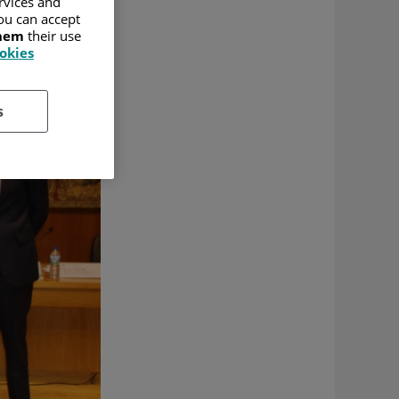
ervices and
ou can accept
them
their use
ookies
s