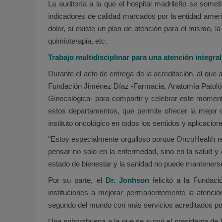
La auditoría a la que el hospital madrileño se some
indicadores de calidad marcados por la entidad ameri
dolor, si existe un plan de atención para el mismo, l
quimioterapia, etc.
Trabajo multidisciplinar para una atención integr
Durante el acto de entrega de la acreditación, al que
Fundación Jiménez Díaz -Farmacia, Anatomía Patológic
Ginecológica- para compartir y celebrar este momento
estos departamentos, que permite ofrecer la mejor o
instituto oncológico en todos los sentidos y aplicacion
"Estoy especialmente orgulloso porque OncoHealth refl
pensar no solo en la enfermedad, sino en la salud y e
estado de bienestar y la sanidad no puede mantenerse 
Por su parte, el
Dr. Jonhson
felicitó a la Fundac
instituciones a mejorar permanentemente la atenció
segundo del mundo con más servicios acreditados po
Una enhorabuena a la que se sumó el presidente de la