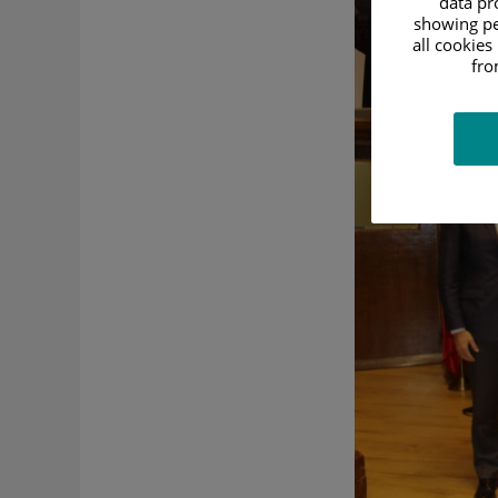
data pro
showing pe
all cookies
fro