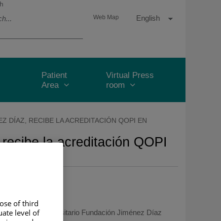
h
Language
Active
English
Web Map
selector
Language
Patient
Virtual Press
Area
room
 DÍAZ, RECIBE LA ACREDITACIÓN QOPI EN
 recibe la acreditación QOPI
 pacientes
nidad de Madrid
ose of third
ate level of
19
/
Hospital Universitario Fundación Jiménez Díaz