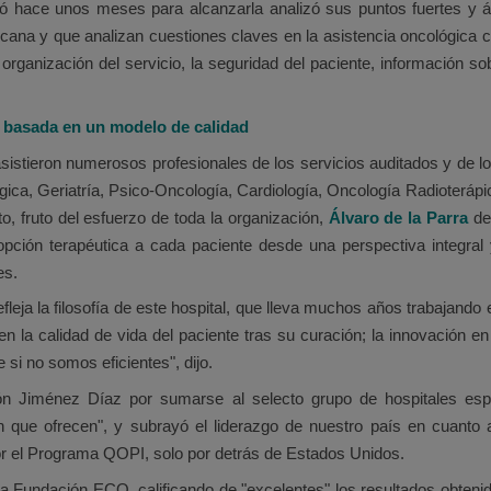
tió hace unos meses para alcanzarla analizó sus puntos fuertes y 
cana y que analizan cuestiones claves en la asistencia oncológica c
a organización del servicio, la seguridad del paciente, información 
al basada en un modelo de calidad
 asistieron numerosos profesionales de los servicios auditados y de 
a, Geriatría, Psico-Oncología, Cardiología, Oncología Radioterápica
, fruto del esfuerzo de toda la organización,
Álvaro de la Parra
des
pción terapéutica a cada paciente desde una perspectiva integral y
es.
eja la filosofía de este hospital, que lleva muchos años trabajando 
n la calidad de vida del paciente tras su curación; la innovación en
si no somos eficientes", dijo.
ión Jiménez Díaz por sumarse al selecto grupo de hospitales esp
n que ofrecen", y subrayó el liderazgo de nuestro país en cuanto 
r el Programa QOPI, solo por detrás de Estados Unidos.
 Fundación ECO, calificando de "excelentes" los resultados obtenido