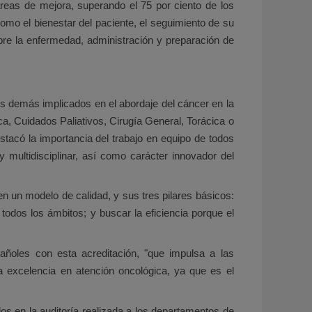
áreas de mejora, superando el 75 por ciento de los
omo el bienestar del paciente, el seguimiento de su
sobre la enfermedad, administración y preparación de
los demás implicados en el abordaje del cáncer en la
, Cuidados Paliativos, Cirugía General, Torácica o
tacó la importancia del trabajo en equipo de todos
 multidisciplinar, así como carácter innovador del
en un modelo de calidad, y sus tres pilares básicos:
 todos los ámbitos; y buscar la eficiencia porque el
añoles con esta acreditación, "que impulsa a las
a excelencia en atención oncológica, ya que es el
s en la auditoría realizada a los departamentos de