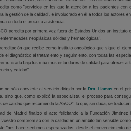
redita como "servicios en los que la atención a los pacientes co
a gestión de la calidad", e involucrado en él a todos los actores en 
inua en todo el proceso asistencial.
SCO acredita por primera vez fuera de Estados Unidos un instituto o
s enfermedades neoplásicas sólidas y hematológicas".
 acreditación que recibe como instituto oncológico que sigue el eje
sde el diagnóstico al tratamiento y seguimiento, con todas las espec
 armonizarlo bajo los máximos estándares de calidad para ofrecer a l
ncia y calidad".
n no sólo convierte al servicio dirigido por la
Dra. Llamas
en el pri
 sino que, como explicó la especialista, el proceso para consegui
s de calidad que recomienda la ASCO", lo que, sin duda, se traducen 
d de Madrid finalizó el acto felicitando a la Fundación Jiménez 
 vuestro compromiso con la calidad en un ámbito tan sensible como e
e "nos hace sentirnos esperanzados, desde el convencimiento de q