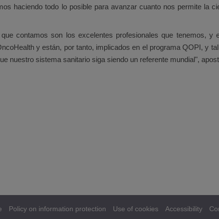
 haciendo todo lo posible para avanzar cuanto nos permite la cien
l que contamos son los excelentes profesionales que tenemos, y e
OncoHealth y están, por tanto, implicados en el programa QOPI, y ta
e nuestro sistema sanitario siga siendo un referente mundial", aposti
e
Policy on information protection
Use of cookies
Accessibility
Co