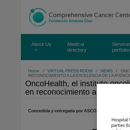
Jump to content
Jump
to
content
About Us
Medical
Service
directory
portfolio
Home
/
VIRTUAL PRESS ROOM
/
NEWS
/
ONC
RECONOCIMIENTO A LA EXCELENCIA DE LA ATENC
OncoHealth, el instituto onco
en reconocimiento a la excele
Concedida y entregada por ASCO y Fundacion ECO
Hospital 
parties (