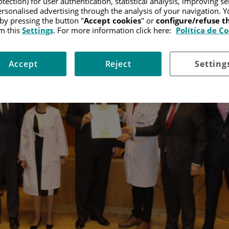
tection) for user authentication, statistical analysis, improving s
rsonalised advertising through the analysis of your navigation. Y
 by pressing the button "
Accept cookies
" or
configure/refuse 
m this
Settings
. For more information click here:
Política de C
Accept
Reject
Setting