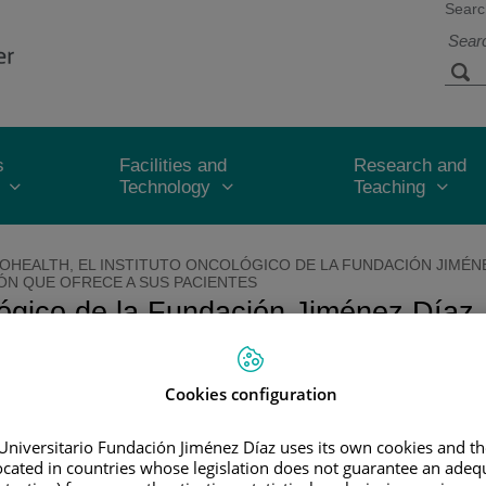
Searc
s
Facilities and
Research and
Technology
Teaching
OHEALTH, EL INSTITUTO ONCOLÓGICO DE LA FUNDACIÓN JIMÉNEZ
IÓN QUE OFRECE A SUS PACIENTES
lógico de la Fundación Jiménez Díaz,
ncia de la atención que ofrece a sus
Cookies configuration
 en un acto presidido por el consejero de Sanidad de la Comu
Universitario Fundación Jiménez Díaz uses its own cookies and th
located in countries whose legislation does not guarantee an adequ
15 de noviembre de 20