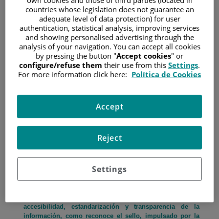
Fundación Jiménez Díaz aporta al paciente información
countries whose legislation does not guarantee an
veraz, comprensible y adecuada a cada situación
adequate level of data protection) for user
authentication, statistical analysis, improving services
and showing personalised advertising through the
6 de julio de 2021
analysis of your navigation. You can accept all cookies
/
Hospital Universitario Fundación Jiménez Díaz
by pressing the button "
Accept cookies
" or
configure/refuse them
their use from this
Settings
.
For more information click here:
Política de Cookies
Accept
Reject
Settings
Para una adecuada toma de decisiones de los
pacientes, el instituto oncológico se basa en la
accesibilidad, estandarización y transparencia de la
información, como reconoce el sello, impulsado por la