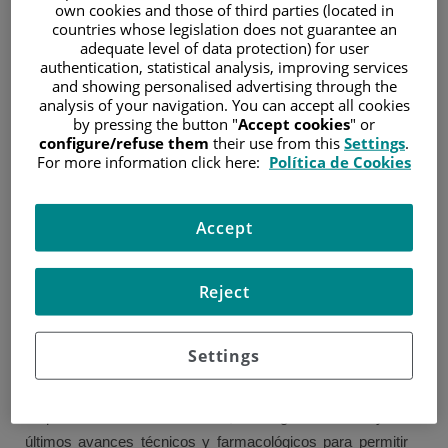
own cookies and those of third parties (located in
Salud Digital
countries whose legislation does not guarantee an
adequate level of data protection) for user
5 de febrero de 2018
authentication, statistical analysis, improving services
/
Hospital Universitario Fundación Jiménez Díaz
and showing personalised advertising through the
analysis of your navigation. You can accept all cookies
El Instituto Oncológico OncoHealth, perteneciente al
by pressing the button "
Accept cookies
" or
Hospital Universitario Fundación Jiménez Díaz, ha sido
configure/refuse them
their use from this
Settings
.
galardonado en la segunda edición de los Premios
For more information click here:
Política de Cookies
SaluDigital, entregados ayer por el Grupo Mediforum en un
acto presidido por elconsejero de Sanidad de la
Accept
Comunidad de Madrid, D. Enrique Ruiz Escudero, dentro
de la categoría Iniciativa Pública en Salud Digital.
Reject
El premio, recogido por el Dr. Jesús García-Foncillas,
director del instituto, supone un reconocimiento a este
proyecto puesto en marcha en 2015 con el objetivo de
Settings
abordar el cáncer desde una perspectiva novedosa,
aunando un equipo multidisciplinar de más de un centenar
de profesionales de excelencia, investigación clínica y los
últimos avances técnicos y farmacológicos para permitir