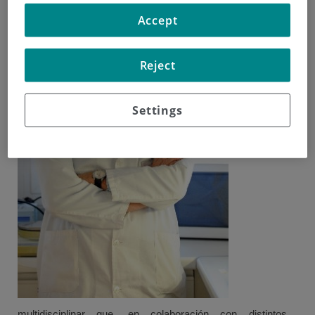
Se trata
Accept
de una
unidad
Reject
Settings
multidisciplinar que, en colaboración con distintos