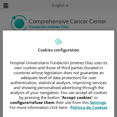
Jump to content
Active
English
Language
Jump
to
content
Search
Cookies configuration
Language
selector
Home
/
VIRTUAL PRESS ROOM
/
NEWS
Hospital Universitario Fundación Jiménez Díaz uses its
/
PUESTA EN MARCHA DE LA UNIDAD DE
own cookies and those of third parties (located in
ESTUDIO DE LINFOMAS
countries whose legislation does not guarantee an
adequate level of data protection) for user
Puesta en marcha de la Unidad
authentication, statistical analysis, improving services
de Estudio de Linfomas
and showing personalised advertising through the
analysis of your navigation. You can accept all cookies
by pressing the button "
Accept cookies
" or
6 de marzo de 2017
configure/refuse them
their use from this
Settings
.
/
Hospital Universitario Fundación Jiménez Díaz
For more information click here:
Política de Cookies