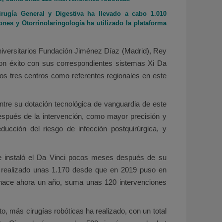
Cirugía General y Digestiva ha llevado a cabo 1.010
ones y Otorrinolaringología ha utilizado la plataforma
 universitarios Fundación Jiménez Díaz (Madrid), Rey
 con éxito con sus correspondientes sistemas Xi Da
tos tres centros como referentes regionales en este
ntre su dotación tecnológica de vanguardia de este
después de la intervención, como mayor precisión y
ucción del riesgo de infección postquirúrgica, y
ue instaló el Da Vinci pocos meses después de su
a realizado unas 1.170 desde que en 2019 puso en
o, hace ahora un año, suma unas 120 intervenciones
to, más cirugías robóticas ha realizado, con un total