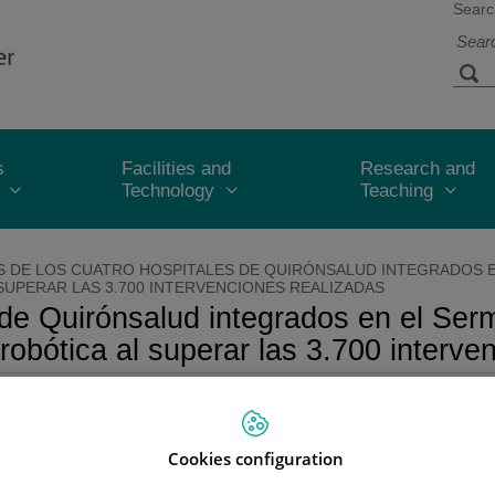
Searc
s
Facilities and
Research and
Technology
Teaching
S DE LOS CUATRO HOSPITALES DE QUIRÓNSALUD INTEGRADOS 
SUPERAR LAS 3.700 INTERVENCIONES REALIZADAS
s de Quirónsalud integrados en el Se
 robótica al superar las 3.700 interve
íaz, Rey Juan Carlos y General de Villalba cuentan con el Xi Da 
Cookies configuration
1 de abril de 2