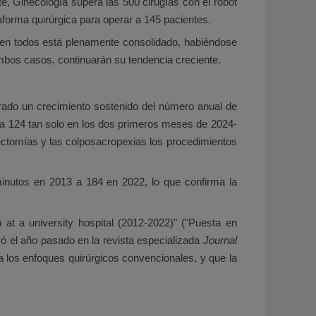
e, Ginecología supera las 500 cirugías con el robot
taforma quirúrgica para operar a 145 pacientes.
o en todos está plenamente consolidado, habiéndose
mbos casos, continuarán su tendencia creciente.
strado un crecimiento sostenido del número anual de
ya 124 tan solo en los dos primeros meses de 2024-
erectomías y las colposacropexias los procedimientos
minutos en 2013 a 184 en 2022, lo que confirma la
 at a university hospital (2012-2022)" ("Puesta en
icó el año pasado en la revista especializada
Journal
a los enfoques quirúrgicos convencionales, y que la