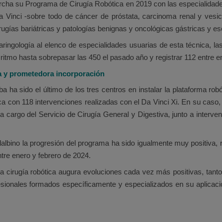
cha su Programa de Cirugía Robótica en 2019 con las especialidades
a Vinci -sobre todo de cáncer de próstata, carcinoma renal y vesica
ugías bariátricas y patologías benignas y oncológicas gástricas y es
ringología al elenco de especialidades usuarias de esta técnica, las
itmo hasta sobrepasar las 450 el pasado año y registrar 112 entre e
ima y prometedora incorporación
lba ha sido el último de los tres centros en instalar la plataforma ro
a con 118 intervenciones realizadas con el Da Vinci Xi. En su caso,
 a cargo del Servicio de Cirugía General y Digestiva, junto a interv
llalbino la progresión del programa ha sido igualmente muy positiva, 
ntre enero y febrero de 2024.
la cirugía robótica augura evoluciones cada vez más positivas, tant
esionales formados específicamente y especializados en su aplicació