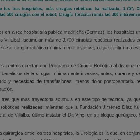
re los tres hospitales, más cirugías robóticas ha realizado, 1.757; 
as 500 cirugías con el robot; Cirugía Torácica ronda las 300 intervenci
os en la red hospitalaria pública madrileña (Sermas), los hospitales
do Villalba), acumulan más de 3.700 cirugías robóticas realizadas
realizar cirugía robótica mínimamente invasiva, lo que confirma a es
tres centros cuentan con Programa de Cirugía Robótica al disponer e
s beneficios de la cirugía mínimamente invasiva, antes, durante y 
o y necesidad de transfusiones, menos dolor postoperatorio, red
ración.
s tres que más trayectoria acumula en este tipo de técnica, ya q
s robóticas realizadas; mientras que la Fundación Jiménez Díaz h
l de Villalba, último instalar el Da Vinci en su bloque quirúrgic
quirúrgica entre los tres hospitales, la Urología es la que, en conjun