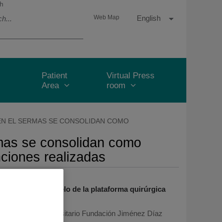
h
Language
Active
English
Web Map
selector
Language
Patient
Virtual Press
Area
room
EN EL SERMAS SE CONSOLIDAN COMO
rmas se consolidan como
nciones realizadas
Vinci, último modelo de la plataforma quirúrgica
024
/
Hospital Universitario Fundación Jiménez Díaz