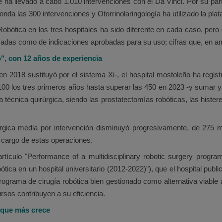
 ha llevado a cabo 1.010 intervenciones con el Da Vinci. Por su part
ronda las 300 intervenciones y Otorrinolaringología ha utilizado la pla
Robótica en los tres hospitales ha sido diferente en cada caso, per
zadas como de indicaciones aprobadas para su uso; cifras que, en a
o", con 12 años de experiencia
 en 2018 sustituyó por el sistema Xi-, el hospital mostoleño ha regi
 100 los tres primeros años hasta superar las 450 en 2023 -y sumar 
ta técnica quirúrgica, siendo las prostatectomías robóticas, las hist
úrgica media por intervención disminuyó progresivamente, de 275 
a cargo de estas operaciones.
ículo "Performance of a multidisciplinary robotic surgery program
tica en un hospital universitario (2012-2022)"), que el hospital publ
rograma de cirugía robótica bien gestionado como alternativa viable 
ursos contribuyen a su eficiencia.
l que más crece