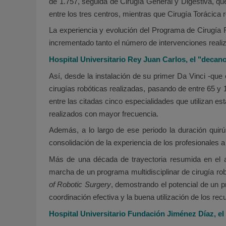
de 1.757, seguida de Cirugía General y Digestiva, que
entre los tres centros, mientras que Cirugía Torácica 
La experiencia y evolución del Programa de Cirugía 
incrementado tanto el número de intervenciones reali
Hospital Universitario Rey Juan Carlos, el "decan
Así, desde la instalación de su primer Da Vinci -que
cirugías robóticas realizadas, pasando de entre 65 y
entre las citadas cinco especialidades que utilizan es
realizados con mayor frecuencia.
Además, a lo largo de ese periodo la duración quir
consolidación de la experiencia de los profesionales 
Más de una década de trayectoria resumida en el art
marcha de un programa multidisciplinar de cirugía robó
of Robotic Surgery
, demostrando el potencial de un p
coordinación efectiva y la buena utilización de los rec
Hospital Universitario Fundación Jiménez Díaz, e