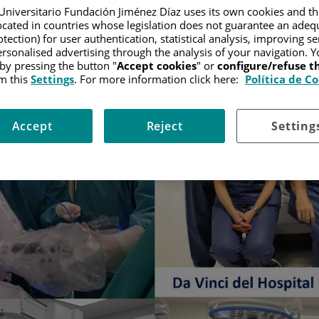
Universitario Fundación Jiménez Díaz uses its own cookies and th
located in countries whose legislation does not guarantee an adequ
tection) for user authentication, statistical analysis, improving s
rsonalised advertising through the analysis of your navigation. Y
 by pressing the button "
Accept cookies
" or
configure/refuse 
m this
Settings
. For more information click here:
Política de C
Accept
Reject
Setting