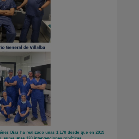
iménez Díaz ha realizado unas 1.170 desde que en 2019
ño, suma unas 120 intervenciones robóticas