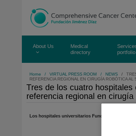
Jump to content
Jump
to
content
About Us
Medical
Service
directory
portfolio
Home
/
VIRTUAL PRESS ROOM
/
NEWS
/
TRE
REFERENCIA REGIONAL EN CIRUGÍA ROBÓTICA AL 
Tres de los cuatro hospitale
referencia regional en cirugía
Los hospitales universitarios Fundación Jiménez D