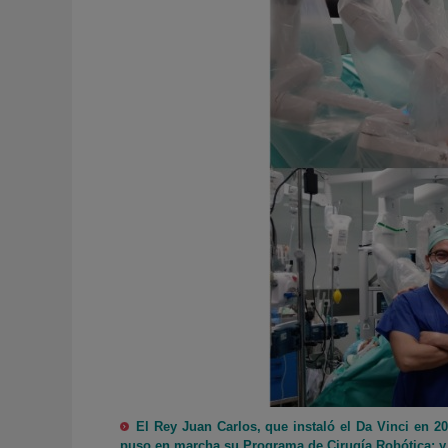
El Rey Juan Carlos, que instaló el Da Vinci en 2
puso en marcha su Programa de Cirugía Robótica; y e