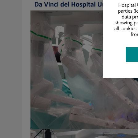
Hospital 
parties (
data pro
showing pe
all cookies
fro