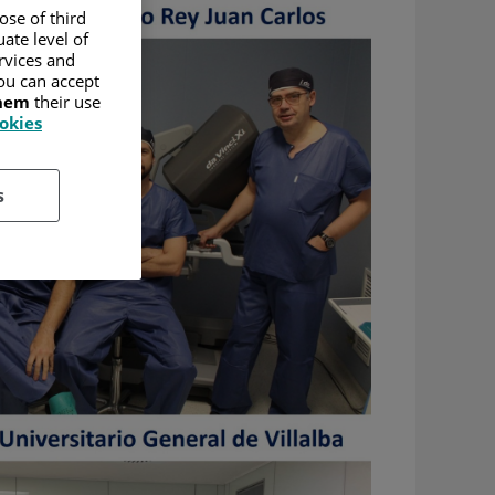
ose of third
ate level of
ervices and
ou can accept
them
their use
ookies
s