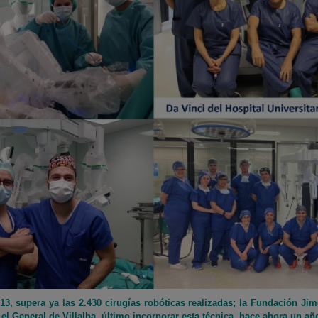
013, supera ya las 2.430 cirugías robóticas realizadas; la Fundación J
l General de Villalba, último incorporar esta técnica, hace ahora un a