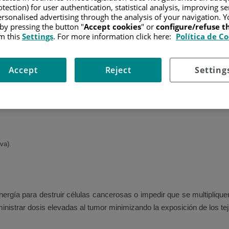
tection) for user authentication, statistical analysis, improving s
rsonalised advertising through the analysis of your navigation. Y
ífica del cuerpo donde se encuentra el tumor.
 by pressing the button "
Accept cookies
" or
configure/refuse 
m this
Settings
. For more information click here:
Política de C
 algunos casos, de los tejidos o ganglios linfáticos cercanos. Sigue
ncer se encuentra localizado y puede extirparse completamente.
Accept
Reject
Setting
va).
 energía para destruir células cancerosas o impedir que se multipliqu
istrar dosis elevadas al tumor minimizando la exposición de los te