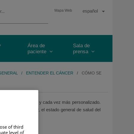
Selector
Idioma
Español
Mapa Web
de
Activo
idioma
y
Área de
Sala de
paciente
prensa
GENERAL
/
ENTENDER EL CÁNCER
/
CÓMO SE
oque multidisciplinar y cada vez más personalizado.
oleculares del tumor, el estado general de salud del
ultados.
ose of third
ate level of