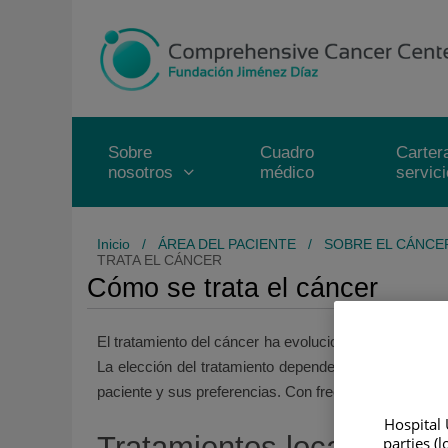
Saltar al contenido
Saltar
al
contenido
Sobre
Cuadro
Carter
nosotros
médico
servic
Inicio
/
ÁREA DEL PACIENTE
/
SOBRE EL CÁNCE
TRATA EL CÁNCER
Cómo se trata el cáncer
El tratamiento del cáncer ha evolucionado de forma si
La elección del tratamiento depende de múltiples facto
paciente y sus preferencias. Con frecuencia se utiliz
Hospital 
Tratamientos locales
parties (