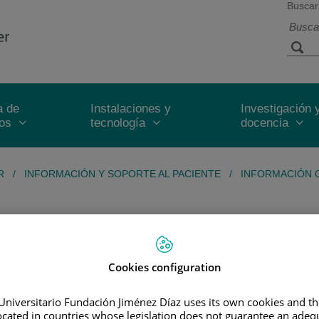
Buscar
a de
Instalaciones y
Investigación 
ios
tecnología
docencia
R
/
INFORMACIÓN Y SOPORTE AL PACIENTE
/
INFORMACIÓN 
gnificativa en las últimas décadas y, actualmente, se basa en un enf
res, entre ellos el tipo de cáncer, su estadio, las características m
Cookies configuration
an combinaciones de varios tratamientos para obtener los mejores res
Universitario Fundación Jiménez Díaz uses its own cookies and th
located in countries whose legislation does not guarantee an adequ