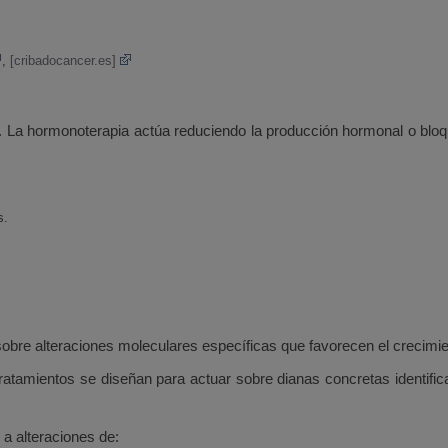
,
[cribadocancer.es]
 La hormonoterapia actúa reduciendo la producción hormonal o blo
s.
 sobre alteraciones moleculares específicas que favorecen el crecimie
 tratamientos se diseñan para actuar sobre dianas concretas identif
 a alteraciones de: