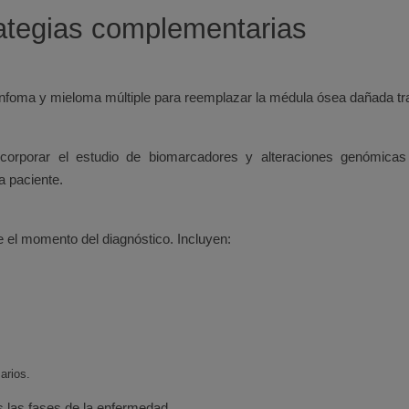
rategias complementarias
linfoma y mieloma múltiple para reemplazar la médula ósea dañada tra
ncorporar el estudio de biomarcadores y alteraciones genómicas
a paciente.
e el momento del diagnóstico. Incluyen:
arios.
s las fases de la enfermedad.