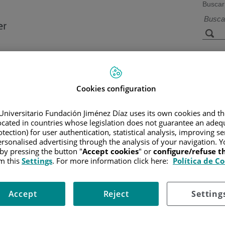
Buscar
a de
Instalaciones y
Investigación 
ios
tecnología
docencia
Cookies configuration
Universitario Fundación Jiménez Díaz uses its own cookies and th
located in countries whose legislation does not guarantee an adequ
R
/
INFORMACIÓN Y SOPORTE AL PACIENTE
/
INFORMACIÓN 
EL TRATAMIENTO
tection) for user authentication, statistical analysis, improving s
rsonalised advertising through the analysis of your navigation. Y
 by pressing the button "
Accept cookies
" or
configure/refuse 
m this
Settings
. For more information click here:
Política de C
ncentrarse en su recuperación. El cáncer puede suponer un cambio
os y días malos. Así que trate de no esperar demasiado de inmediato
Accept
Reject
Setting
para comprobar su progreso y para discutir cualquier problema o d