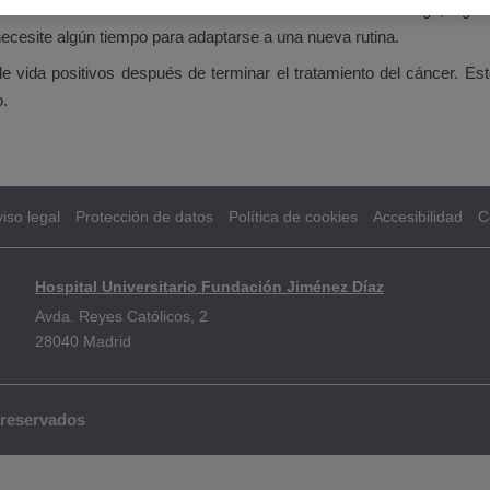
nía antes del tratamiento del cáncer fácilmente. Sin embargo, alg
necesite algún tiempo para adaptarse a una nueva rutina.
 vida positivos después de terminar el tratamiento del cáncer. E
o.
iso legal
Protección de datos
Política de cookies
Accesibilidad
C
Hospital Universitario Fundación Jiménez Díaz
Avda. Reyes Católicos, 2
28040 Madrid
 reservados