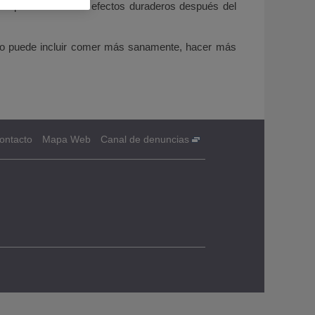
unas personas tienen efectos duraderos después del
sto puede incluir comer más sanamente, hacer más
ontacto
Mapa Web
Canal de denuncias