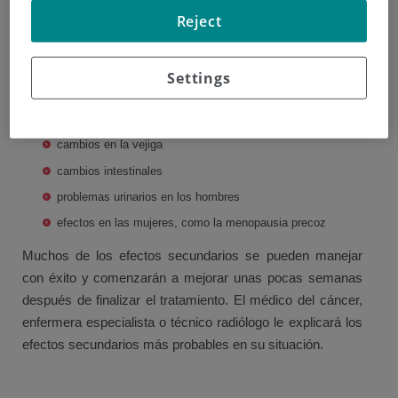
Reject
dependerá del tipo d cáncer, la dosis de radioterapia y si
es externa o interna. Algunos posibles efectos
secundarios son:
Settings
Cansancio
efectos sobre la piel
cambios en la vejiga
cambios intestinales
problemas urinarios en los hombres
efectos en las mujeres, como la menopausia precoz
Muchos de los efectos secundarios se pueden manejar
con éxito y comenzarán a mejorar unas pocas semanas
después de finalizar el tratamiento. El médico del cáncer,
enfermera especialista o técnico radiólogo le explicará los
efectos secundarios más probables en su situación.