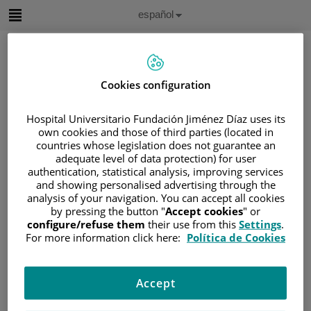
Saltar al contenido
Idioma
Español
Activo
Saltar
al
contenido
Cookies configuration
Buscar
Hospital Universitario Fundación Jiménez Díaz uses its
own cookies and those of third parties (located in
Selector
countries whose legislation does not guarantee an
de
Inicio
/
ÁREA DEL PACIENTE
adequate level of data protection) for user
idioma
authentication, statistical analysis, improving services
/
SOBRE EL CÁNCER
and showing personalised advertising through the
/
INFORMACIÓN Y SOPORTE AL PACIENTE
analysis of your navigation. You can accept all cookies
by pressing the button "
Accept cookies
" or
/
INFORMACIÓN GENERAL
/
TRATAMIENTO
configure/refuse them
their use from this
Settings
.
/
RADIOTERAPIA
/
RADIOTERAPIA PÉLVICA
For more information click here:
Política de Cookies
/
EFECTOS SECUNDARIOS
Efectos secundarios
Accept
La manera en la que la radioterapia pélvica afecta