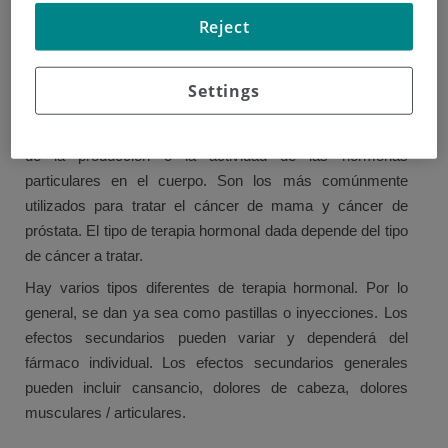
en el crecimiento y la actividad de las células. Las
Reject
hormonas son producidas por una serie de diferentes
órganos y glándulas, que en conjunto se conocen como el
Settings
sistema endocrino.
Las terapias hormonales funcionan mediante la alteración
de la producción o la actividad de las hormonas
particulares en el cuerpo. Son los más comúnmente
utilizados para tratar el cáncer de mama y cáncer de
próstata. El tipo de terapia hormonal dada depende del tipo
de cáncer a tratar.
Hay varios tipos diferentes de terapia hormonal. Por lo
general, se dan ya sea como pastillas o inyecciones. Los
efectos secundarios pueden variar y dependerá del
fármaco individual. Los efectos secundarios generales
pueden incluir cansancio, dolores de cabeza, dolores
musculares / articulares.