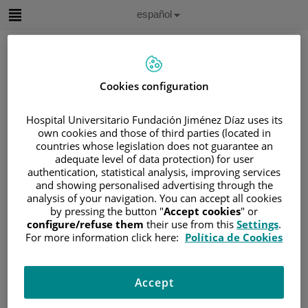
Saltar al contenido
Idioma
Español
Activo
Saltar
al
contenido
Cookies configuration
Buscar
Hospital Universitario Fundación Jiménez Díaz uses its
own cookies and those of third parties (located in
Selector
countries whose legislation does not guarantee an
de
Inicio
/
ÁREA DEL PACIENTE
idioma
adequate level of data protection) for user
authentication, statistical analysis, improving services
/
SOBRE EL CÁNCER
and showing personalised advertising through the
/
INFORMACIÓN Y SOPORTE AL PACIENTE
analysis of your navigation. You can accept all cookies
/
INFORMACIÓN GENERAL
/
TRATAMIENTO
by pressing the button "
Accept cookies
" or
configure/refuse them
their use from this
Settings
.
/
TERAPIA HORMONAL
/
¿QUÉ ES?
For more information click here:
Política de Cookies
¿Qué es?
Accept
Las hormonas son sustancias producidas naturalmente en
el cuerpo. Actúan como mensajeros químicos e influyen