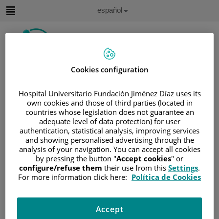
Saltar al contenido
Idioma
Español
Activo
Saltar
al
contenido
Cookies configuration
Buscar
Hospital Universitario Fundación Jiménez Díaz uses its
Selector
own cookies and those of third parties (located in
de
Inicio
/
ÁREA DEL PACIENTE
countries whose legislation does not guarantee an
idioma
adequate level of data protection) for user
/
SOBRE EL CÁNCER
authentication, statistical analysis, improving services
/
INFORMACIÓN Y SOPORTE AL PACIENTE
and showing personalised advertising through the
analysis of your navigation. You can accept all cookies
/
INFORMACIÓN GENERAL
/
TRATAMIENTO
by pressing the button "
Accept cookies
" or
/
TRASPLANTE DE CÉLULAS MADRE Y
configure/refuse them
their use from this
Settings
.
MÉDULA ÓSEA
For more information click here:
Política de Cookies
/
EXPLICACIÓN
/
¿QUÉ PASA DESPUÉS?
¿Qué pasa después?
Accept