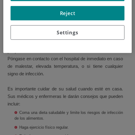
Una vez que sus análisis sanguíneos y los efectos
Reject
secundarios han mejorado, será capaz de volver a casa.
La recuperación puede tomar tiempo. Durante los
primeros 2-3 meses después de un trasplante, tendrá
Settings
citas, exámenes y pruebas sanguíneas regulares.
También puede necesitar sangre o transfusiones de
plaquetas.
Póngase en contacto con el hospital de inmediato en caso
de malestar, elevada temperatura, o si tiene cualquier
signo de infección.
Es importante cuidar de su salud cuando esté en casa.
Sus médicos y enfermeras le darán consejos que pueden
incluir:
Coma una dieta saludable y limite los riesgos de infección
de los alimentos.
Haga ejercicio físico regular.