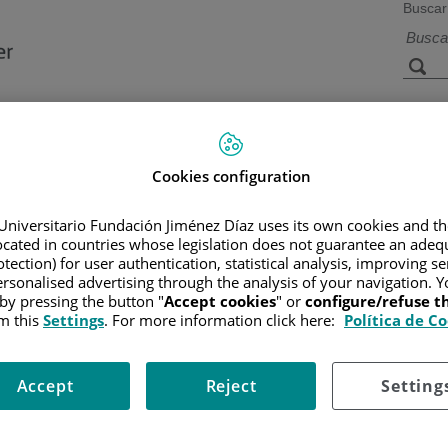
Buscar
a de
Instalaciones y
Investigación 
ios
tecnología
docencia
Cookies configuration
Universitario Fundación Jiménez Díaz uses its own cookies and th
located in countries whose legislation does not guarantee an adequ
R
/
INFORMACIÓN Y SOPORTE AL PACIENTE
/
TIPOS DE CÁN
IPOS DE GLIOMAS DEL TRONCO CEREBRAL EN NIÑOS
tection) for user authentication, statistical analysis, improving s
rsonalised advertising through the analysis of your navigation. Y
erebral en niños
 by pressing the button "
Accept cookies
" or
configure/refuse 
m this
Settings
. For more information click here:
Política de C
ínseco difusos (DIPG) o gliomas de bajo grado o focalizados.
 extiende a lo largo de la base del cerebro. Es difícil de tratar y tiene mal p
Accept
Reject
Setting
 lento y se encuentra delimitado en un área del tronco cerebral. Es más fácil