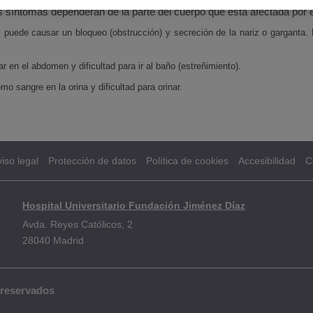
 síntomas dependerán de la parte del cuerpo que está afectada por
s puede causar un bloqueo (obstrucción) y secreción de la nariz o garganta
en el abdomen y dificultad para ir al baño (estreñimiento).
o sangre en la orina y dificultad para orinar.
iso legal
Protección de datos
Política de cookies
Accesibilidad
C
Hospital Universitario Fundación Jiménez Díaz
Avda. Reyes Católicos, 2
28040 Madrid
 reservados