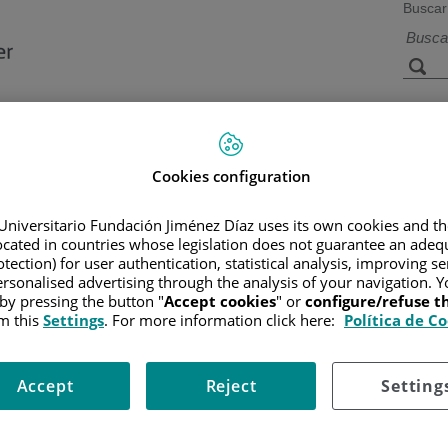
Buscar
a de
Instalaciones y
Investigación 
ios
tecnología
docencia
Cookies configuration
Universitario Fundación Jiménez Díaz uses its own cookies and th
located in countries whose legislation does not guarantee an adequ
R
/
INFORMACIÓN Y SOPORTE AL PACIENTE
/
TIPOS DE CÁN
SIGNOS Y SÍNTOMAS DEL RABDOMIOSARCOMA
tection) for user authentication, statistical analysis, improving s
rsonalised advertising through the analysis of your navigation. Y
del Rabdomiosarcoma
 by pressing the button "
Accept cookies
" or
configure/refuse 
m this
Settings
. For more information click here:
Política de C
ertos trastornos genéticos poco comunes, como el síndrome de Li
Accept
Reject
Setting
A