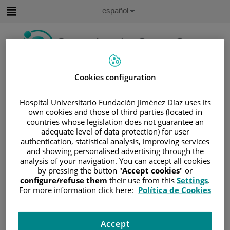
Saltar al contenido
Idioma
Español
Activo
Saltar
al
contenido
Buscar
Cookies configuration
Selector
Hospital Universitario Fundación Jiménez Díaz uses its
de
own cookies and those of third parties (located in
Inicio
/
ÁREA DEL PACIENTE
idioma
countries whose legislation does not guarantee an
/
SOBRE EL CÁNCER
adequate level of data protection) for user
authentication, statistical analysis, improving services
/
INFORMACIÓN Y SOPORTE AL PACIENTE
and showing personalised advertising through the
/
TIPOS DE CÁNCER
analysis of your navigation. You can accept all cookies
by pressing the button "
Accept cookies
" or
/
ÁREA DE CÁNCER DE CABEZA Y CUELLO
configure/refuse them
their use from this
Settings
.
/
CABEZA Y CUELLO
For more information click here:
Política de Cookies
/
CÁNCER DE CABEZA Y CUELLO
/
SIGNOS Y SÍNTOMAS
Accept