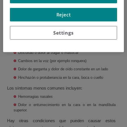
Signos y síntomas
Reject
Los síntomas dependen de la ubicación del cáncer en la
cabeza o el cuello. Los síntomas comunes incluyen:
Úlceras en la boca que no se curan en pocas semanas
Settings
Manchas rojas o blancas en la boca que no desaparecen
en pocas semanas
Dificultad o dolor al tragar o masticar
Cambios en la voz (por ejemplo ronquera)
Dolor de garganta y dolor de oído constante en un lado
Hinchazón o protuberancia en la cara, boca o cuello
Los síntomas menos comunes incluyen:
Hemorragias nasales
Dolor o entumecimiento en la cara o en la mandíbula
superior.
Hay otras condiciones que pueden causar estos