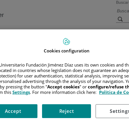
Buscar
a de
Instalaciones y
Investigación 
ios
tecnología
docencia
Cookies configuration
Universitario Fundación Jiménez Díaz uses its own cookies and th
located in countries whose legislation does not guarantee an adequ
R
/
INFORMACIÓN Y SOPORTE AL PACIENTE
/
TIPOS DE CÁN
tection) for user authentication, statistical analysis, improving s
rsonalised advertising through the analysis of your navigation. Y
 by pressing the button "
Accept cookies
" or
configure/refuse 
m this
Settings
. For more information click here:
Política de C
ra describir su tamaño y si se ha diseminado más allá del área donde
emente para ayudar a los médicos a planificar el mejor tratamiento y 
Accept
Reject
Setting
nceres de la cabeza y cuello es el sistema de estadificación TNM.