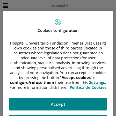
Saltar al contenido
Idioma
Español
Activo
Saltar
al
contenido
Cookies configuration
Buscar
Hospital Universitario Fundación Jiménez Díaz uses its
own cookies and those of third parties (located in
Selector
countries whose legislation does not guarantee an
de
adequate level of data protection) for user
Inicio
/
ÁREA DEL PACIENTE
idioma
authentication, statistical analysis, improving services
/
SOBRE EL CÁNCER
and showing personalised advertising through the
/
INFORMACIÓN Y SOPORTE AL PACIENTE
analysis of your navigation. You can accept all cookies
by pressing the button "
Accept cookies
" or
/
TIPOS DE CÁNCER
configure/refuse them
their use from this
Settings
.
/
ÁREA DE CÁNCER DE CABEZA Y CUELLO
For more information click here:
Política de Cookies
/
LARINGE
/
TRATAMIENTO
/
BENEFICIOS Y DESVENTAJAS DEL
Accept
TRATAMIENTO
Beneficios y desventajas del