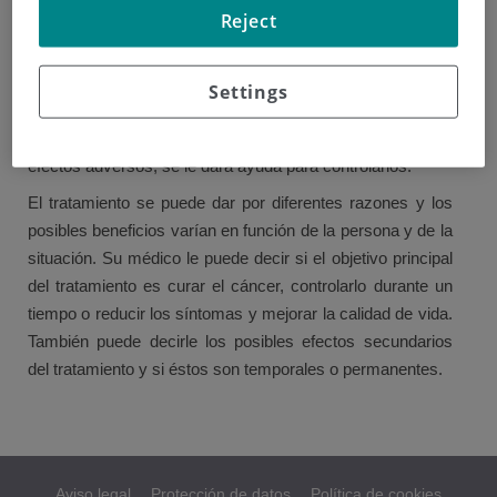
Reject
tratamiento
Puede tener miedo del tratamiento para el cáncer por los
Settings
efectos secundarios que pueda padecer. Aunque los
tratamientos para el cáncer de esófago pueden producir
efectos adversos, se le dará ayuda para controlarlos.
El tratamiento se puede dar por diferentes razones y los
posibles beneficios varían en función de la persona y de la
situación. Su médico le puede decir si el objetivo principal
del tratamiento es curar el cáncer, controlarlo durante un
tiempo o reducir los síntomas y mejorar la calidad de vida.
También puede decirle los posibles efectos secundarios
del tratamiento y si éstos son temporales o permanentes.
Aviso legal
Protección de datos
Política de cookies