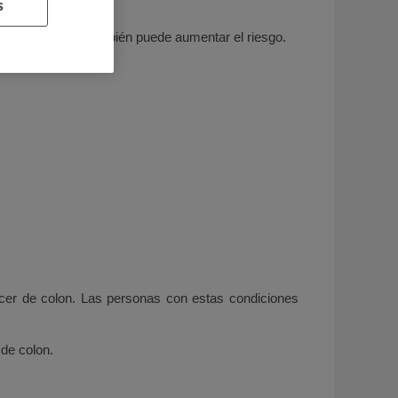
s
s a la parrilla también puede aumentar el riesgo.
ncer de colon. Las personas con estas condiciones
 de colon.