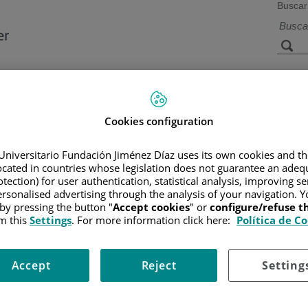
Buscar
a de
Instalaciones y
Investigación 
ios
tecnología
docencia
Cookies configuration
Universitario Fundación Jiménez Díaz uses its own cookies and th
located in countries whose legislation does not guarantee an adequ
R
/
INFORMACIÓN Y SOPORTE AL PACIENTE
/
TIPOS DE CÁN
tection) for user authentication, statistical analysis, improving s
rsonalised advertising through the analysis of your navigation. Y
 by pressing the button "
Accept cookies
" or
configure/refuse 
m this
Settings
. For more information click here:
Política de C
Accept
Reject
Setting