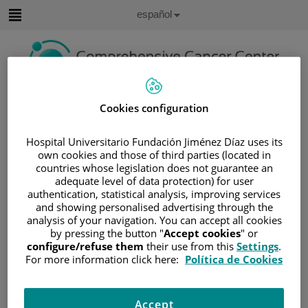
Saltar al contenido
Idioma
Español
Activo
Saltar
al
contenido
Buscar
Cookies configuration
Selector
Hospital Universitario Fundación Jiménez Díaz uses its
de
own cookies and those of third parties (located in
Inicio
/
ÁREA DEL PACIENTE
idioma
countries whose legislation does not guarantee an
/
SOBRE EL CÁNCER
adequate level of data protection) for user
/
INFORMACIÓN Y SOPORTE AL PACIENTE
authentication, statistical analysis, improving services
and showing personalised advertising through the
/
TIPOS DE CÁNCER
analysis of your navigation. You can accept all cookies
/
ÁREA DE CÁNCER GASTRO-INTESTINAL
by pressing the button "
Accept cookies
" or
configure/refuse them
their use from this
Settings
.
/
ESTÓMAGO
/
TRATAMIENTO
For more information click here:
Política de Cookies
/
RADIOTERAPIA
Radioterapia
Accept