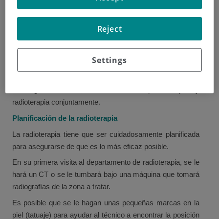
La radioterapia utiliza rayos de alta energía para destruir
las células cancerosas, mientras se hace el menor daño
Reject
posible a las células normales. La radioterapia se puede
utilizar también para aliviar los síntomas causados por el
Settings
cáncer de estómago avanzado, como el sangrado. Esto
se llama radioterapia paliativa.
En algunos casos, se administra quimioterapia y
radioterapia conjuntamente.
Planificación de la radioterapia
La radioterapia tiene que ser cuidadosamente planificada
para asegurarse de que es lo más eficaz posible.
En su primera visita al departamento de radioterapia, se le
hará un CT o se le tumbará bajo una máquina que tomará
radiografías de la zona a tratar.
Es posible que se le hagan unas pequeñas marcas en la
piel (tatuaje) para ayudar al técnico a encontrar la posición