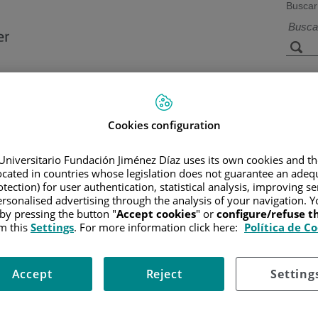
Buscar
a de
Instalaciones y
Investigación 
ios
tecnología
docencia
Cookies configuration
Universitario Fundación Jiménez Díaz uses its own cookies and th
located in countries whose legislation does not guarantee an adequ
R
/
INFORMACIÓN Y SOPORTE AL PACIENTE
/
TIPOS DE CÁN
tection) for user authentication, statistical analysis, improving s
rsonalised advertising through the analysis of your navigation. Y
 by pressing the button "
Accept cookies
" or
configure/refuse 
m this
Settings
. For more information click here:
Política de C
Accept
Reject
Setting