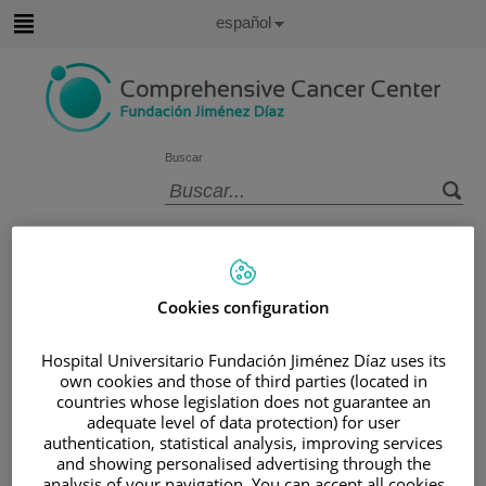
Saltar al contenido
Idioma
Español
Activo
Saltar
al
contenido
Buscar
Selector
de
Inicio
/
ÁREA DEL PACIENTE
idioma
/
SOBRE EL CÁNCER
/
INFORMACIÓN Y SOPORTE AL PACIENTE
Cookies configuration
/
TIPOS DE CÁNCER
Hospital Universitario Fundación Jiménez Díaz uses its
/
ÁREA DE CÁNCER GINECOLÓGICO
own cookies and those of third parties (located in
/
CÉRVIX
/
DIAGNÓSTICO
/
TIPOS
countries whose legislation does not guarantee an
adequate level of data protection) for user
Tipos
authentication, statistical analysis, improving services
and showing personalised advertising through the
analysis of your navigation. You can accept all cookies
Hay dos tipos principales de cáncer de cuello uterino. El