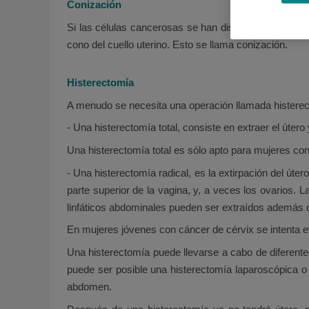
Conización
Si las células cancerosas se han diseminado sólo lige
cono del cuello uterino. Esto se llama conización.
Histerectomía
A menudo se necesita una operación llamada histerecto
- Una histerectomía total, consiste en extraer el útero
Una histerectomía total es sólo apto para mujeres con
- Una histerectomía radical, es la extirpación del útero,
parte superior de la vagina, y, a veces los ovarios. 
linfáticos abdominales pueden ser extraídos además de
En mujeres jóvenes con cáncer de cérvix se intenta ev
Una histerectomía puede llevarse a cabo de diferent
puede ser posible una histerectomía laparoscópica o
abdomen.