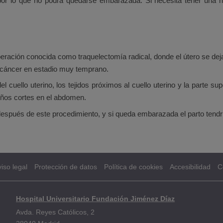
or lo que no podrá quedarse embarazada. Si necesita tener una hi
eración conocida como traquelectomía radical, donde el útero se dej
n cáncer en estadio muy temprano.
l cuello uterino, los tejidos próximos al cuello uterino y la parte su
queños cortes en el abdomen.
 después de este procedimiento, y si queda embarazada el parto tendr
iso legal
Protección de datos
Política de cookies
Accesibilidad
C
Hospital Universitario Fundación Jiménez Díaz
Avda. Reyes Católicos, 2