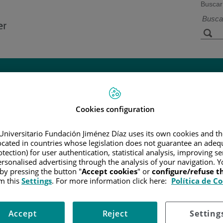
Buscar
a de
Instalaciones y
Investigación 
ios
tecnología
docencia
Cookies configuration
R
/
INFORMACIÓN Y SOPORTE AL PACIENTE
/
TIPOS DE CÁN
Universitario Fundación Jiménez Díaz uses its own cookies and th
located in countries whose legislation does not guarantee an adequ
tection) for user authentication, statistical analysis, improving s
rsonalised advertising through the analysis of your navigation. Y
cabo en un centro oncológico especializado por un oncólogo ginecoló
 by pressing the button "
Accept cookies
" or
configure/refuse 
m this
Settings
. For more information click here:
Política de C
i se ha diseminado más allá del cuello uterino.
Accept
Reject
Setting