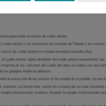
ramente más allá de la superficie del cuello del útero, se procede a
mía para tratar el cáncer de cuello uterino.
 y cuello uterino, y en ocasiones las trompas de Falopio y los ovarios.
 cáncer de cuello uterino en estadio temprano (estadio 1A1).
 el cuello uterino, tejido alrededor del cuello uterino (parametrio), las
La mayoría de los cánceres del cuello del útero se tratan con una his
 los ganglios linfáticos pélvicos.
itar la extracción de los ovarios en la medida de lo posible, ya que
es maneras. La forma más común es a través de un corte (incisión)
 cirugía mínimamente invasiva. Durante la cirugía mínimamente inv