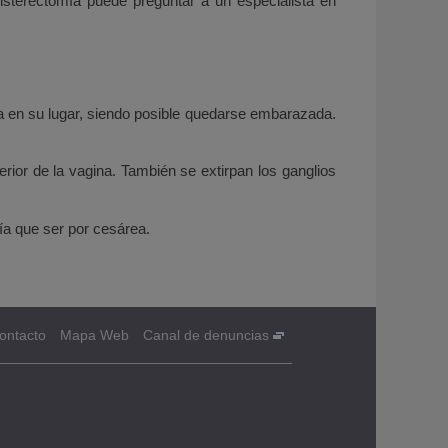
sterectomía puede preguntar a un especialista en
a en su lugar, siendo posible quedarse embarazada.
perior de la vagina. También se extirpan los ganglios
ía que ser por cesárea.
ontacto
Mapa Web
Canal de denuncias